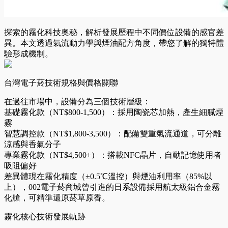
探索的霧化科技奧秘，解析發展歷程中不同價位設備的感官差
異。本文透過氣流動力學與煙油配方角度，帶您了解的獨特體
驗形成機制。
台灣電子菸技術規格與價格關聯
在過往市場中，​設備分為三個技術層級：
基礎霧化款（NT$800-1,500）：採用陶瓷芯加熱，產生細膩煙
霧
智慧調控款（NT$1,800-3,500）：配備雙重氣流通道，可分離
涼感與香氣分子
專業霧化款（NT$4,500+）：搭載NFC晶片，自動記憶使用者
吸阻偏好
差異體現在霧化精度（±0.5℃溫控）與煙油利用率（85%以
上），002電子菸商城曾引進的日系設備採用航太級鋁合金霧
化艙，可精準還原菸草原香。
霧化核心技術發展軌跡