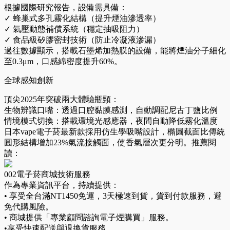
根據國際研究報告，​設備需具備：
✓ 蜂巢式多孔霧化結構（提升煙油滲透率）
✓ 氣壓動態補償系統（穩定抽吸阻力）
✓ 食品級矽膠密封技術（防止冷凝液滲漏）
過往數據顯示，搭載石墨烯加熱膜的設備，能將煙油分子細化
至0.3μm，口感綿密度提升60%。
全球感知創新
頂尖2025年突破兩大體驗瓶頸：
生物辨識口嘴：透過口腔黏膜感測，自動調配尼古丁鹽比例
情境模式切換：搭載環境光感應器，夜間自動降低霧化溫度
日本vape電子菸最新款採用仿生學吸嘴設計，橢圓截面比傳統
圓形結構增加23%氣流接觸面，使香氣層次更分明。推薦閱
讀：
002電子菸商城技術服務
作為專業資訊平台，持續提供：
• 享受全台滿NT1450免運，3天極速到貨，貨到付款服務，避
免代購風險。
• 商城提供「專業顧問諮詢電子煙購買」服務。
•享受快速配送與退換貨服務。