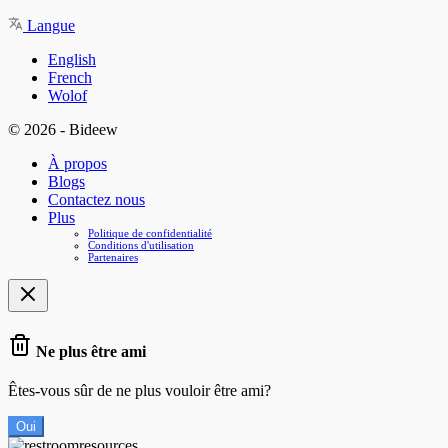
Langue
English
French
Wolof
© 2026 - Bideew
À propos
Blogs
Contactez nous
Plus
Politique de confidentialité
Conditions d'utilisation
Partenaires
Ne plus être ami
Êtes-vous sûr de ne plus vouloir être ami?
Oui