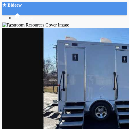
★ Bideew
Accueil
Recherche Avancée
Mon compte
Connexion
Créer un compte
Mode nuit