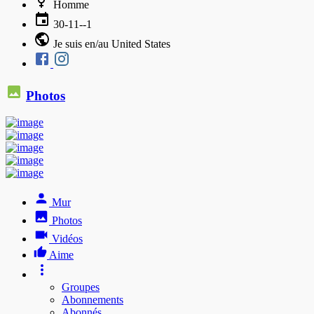
Homme
30-11--1
Je suis en/au United States
Photos
Mur
Photos
Vidéos
Aime
Groupes
Abonnements
Abonnés