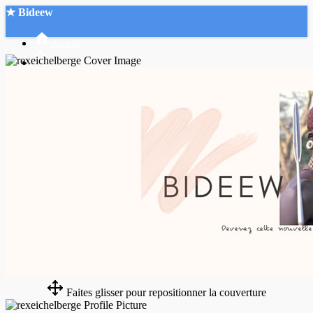
★ Bideew
Accueil
Recherche Avancée
Mon compte
Connexion
Créer un compte
Mode nuit
Faites glisser pour repositionner la couverture