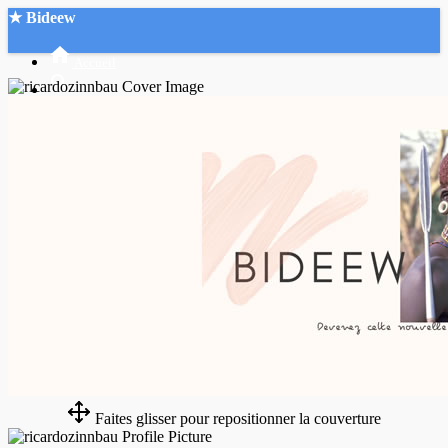
★ Bideew
Accueil
Recherche Avancée
Mon compte
Connexion
Créer un compte
Mode nuit
Faites glisser pour repositionner la couverture