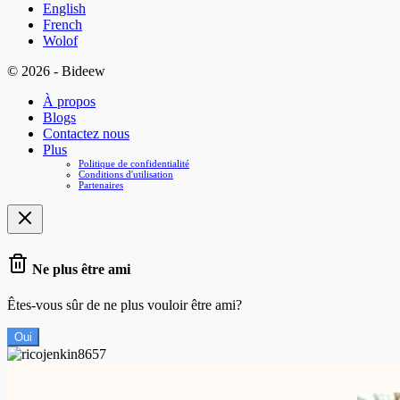
English
French
Wolof
© 2026 - Bideew
À propos
Blogs
Contactez nous
Plus
Politique de confidentialité
Conditions d'utilisation
Partenaires
Ne plus être ami
Êtes-vous sûr de ne plus vouloir être ami?
Oui