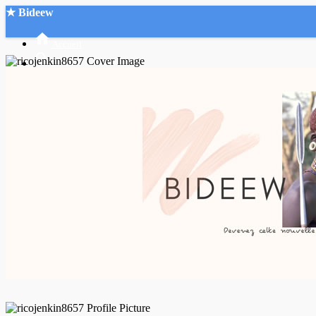
★ Bideew
Accueil
Recherche Avancée
Mon compte
Connexion
Créer un compte
Mode nuit