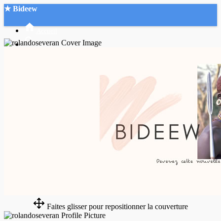
★ Bideew
Accueil
Recherche Avancée
Mon compte
Connexion
Créer un compte
Mode nuit
Faites glisser pour repositionner la couverture