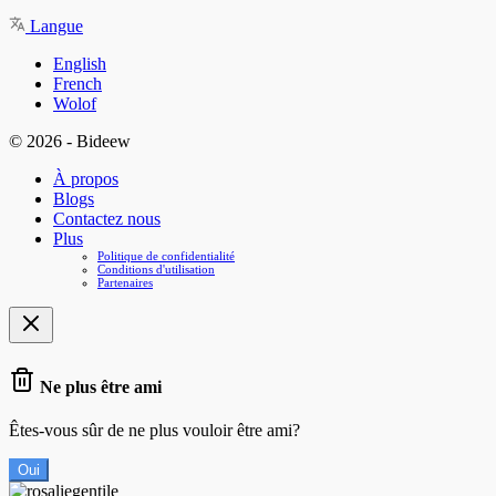
Langue
English
French
Wolof
© 2026 - Bideew
À propos
Blogs
Contactez nous
Plus
Politique de confidentialité
Conditions d'utilisation
Partenaires
Ne plus être ami
Êtes-vous sûr de ne plus vouloir être ami?
Oui