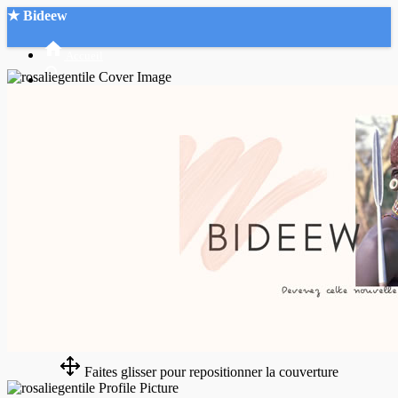
★ Bideew
Accueil
Recherche Avancée
Mon compte
Connexion
Créer un compte
Mode nuit
Faites glisser pour repositionner la couverture