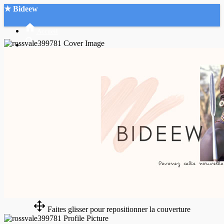
★ Bideew
Accueil
Recherche Avancée
Mon compte
Connexion
Créer un compte
Mode nuit
Faites glisser pour repositionner la couverture