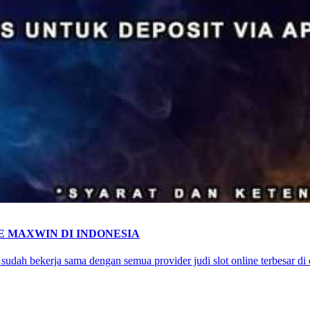
NE MAXWIN DI INDONESIA
ah bekerja sama dengan semua provider judi slot online terbesar di du