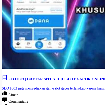
SLOT603 | DAFTAR SITUS JUDI SLOT GACOR ONLI
SLOT603 juga menyediakan game slot gacor terlengkap karena kami sud
Aimer
Commentaire