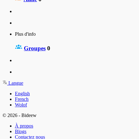
Plus d'info
Groupes
0
Langue
English
French
Wolof
© 2026 - Bideew
À propos
Blogs
Contactez nous