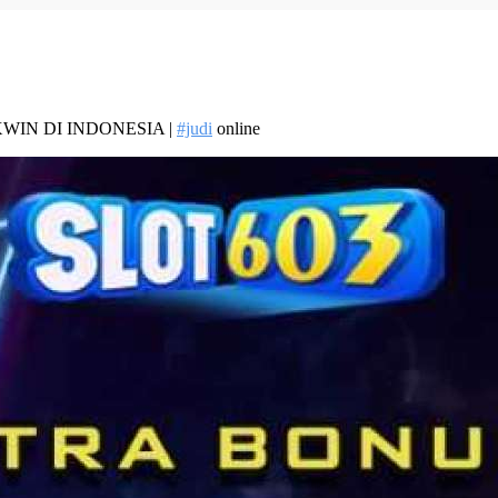
WIN DI INDONESIA |
#judi
online