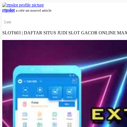
rtpslot
a crée un nouvel article
3 ans
SLOT603 | DAFTAR SITUS JUDI SLOT GACOR ONLINE MAX