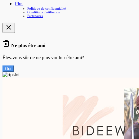
Plus
Politique de confidentialité
Conditions d'utilisation
Partenaires
Ne plus être ami
Êtes-vous sûr de ne plus vouloir être ami?
Oui