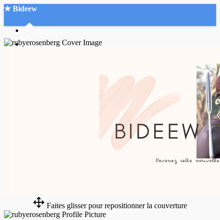
★ Bideew
Accueil
Recherche Avancée
Mon compte
Connexion
Créer un compte
Mode nuit
Faites glisser pour repositionner la couverture