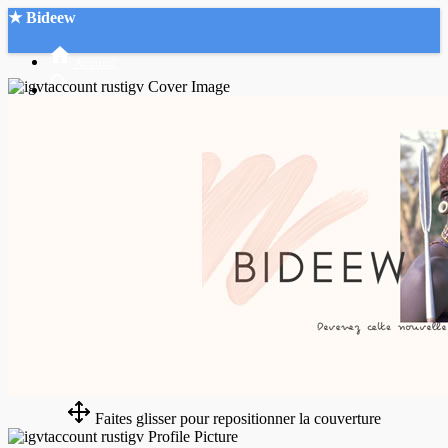
★ Bideew
Accueil
Recherche Avancée
Mon compte
Connexion
Créer un compte
Mode nuit
Faites glisser pour repositionner la couverture