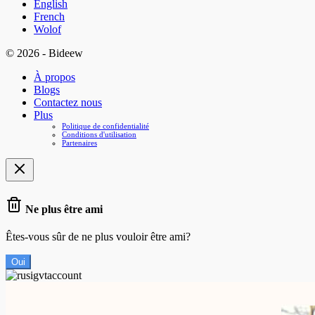
English
French
Wolof
© 2026 - Bideew
À propos
Blogs
Contactez nous
Plus
Politique de confidentialité
Conditions d'utilisation
Partenaires
Ne plus être ami
Êtes-vous sûr de ne plus vouloir être ami?
Oui