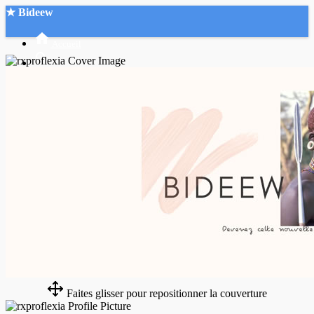
★ Bideew
Accueil
Recherche Avancée
Mon compte
Connexion
Créer un compte
Mode nuit
Faites glisser pour repositionner la couverture