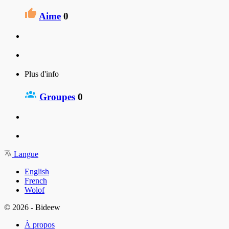
Aime
0
Plus d'info
Groupes
0
Langue
English
French
Wolof
© 2026 - Bideew
À propos