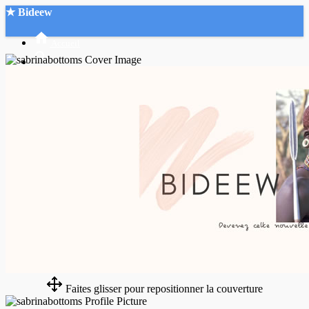
★ Bideew
Accueil
Recherche Avancée
Mon compte
Connexion
Créer un compte
Mode nuit
Faites glisser pour repositionner la couverture