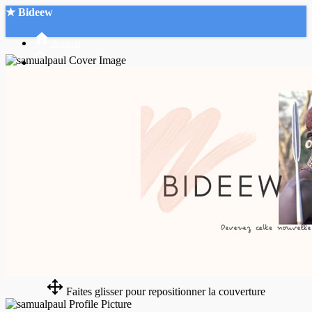
★ Bideew
Accueil
Recherche Avancée
Mon compte
Connexion
Créer un compte
Mode nuit
Faites glisser pour repositionner la couverture