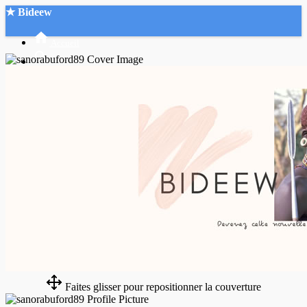
★ Bideew
Accueil
Recherche Avancée
Mon compte
Connexion
Créer un compte
Mode nuit
Faites glisser pour repositionner la couverture