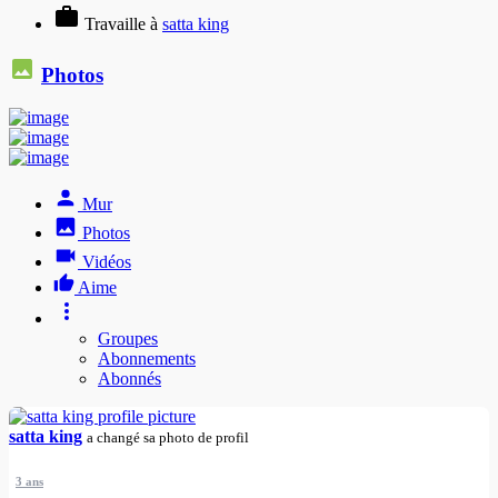
Travaille à
satta king
Photos
Mur
Photos
Vidéos
Aime
Groupes
Abonnements
Abonnés
satta king
a changé sa photo de profil
3 ans