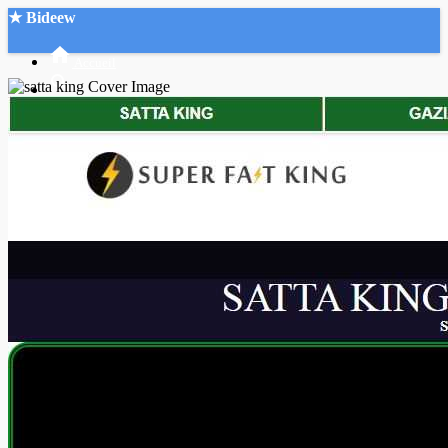
★ Bideew
Accueil
Recherche Avancée
Mon compte
Connexion
Créer un compte
Mode nuit