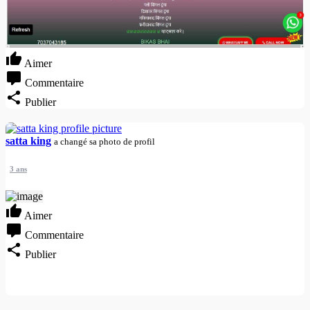
Aimer
Commentaire
Publier
satta king
a changé sa photo de profil
3 ans
Aimer
Commentaire
Publier