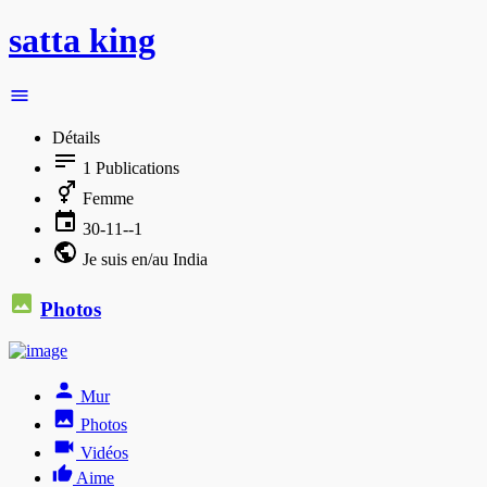
satta king
Détails
1
Publications
Femme
30-11--1
Je suis en/au India
Photos
Mur
Photos
Vidéos
Aime