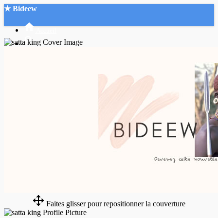
★ Bideew
Accueil
Recherche Avancée
Mon compte
Connexion
Créer un compte
Mode nuit
Faites glisser pour repositionner la couverture