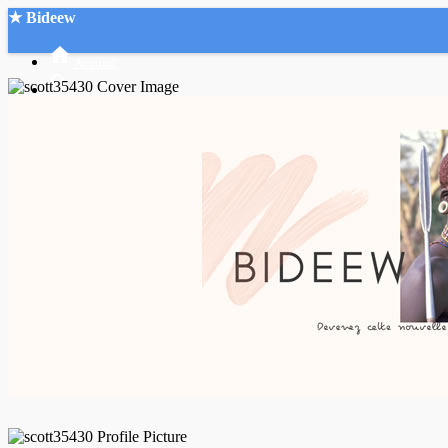
★ Bideew
Accueil
Recherche Avancée
Mon compte
Connexion
Créer un compte
Mode nuit