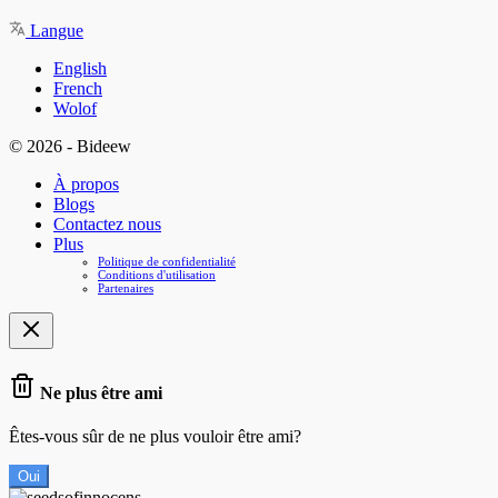
Langue
English
French
Wolof
© 2026 - Bideew
À propos
Blogs
Contactez nous
Plus
Politique de confidentialité
Conditions d'utilisation
Partenaires
Ne plus être ami
Êtes-vous sûr de ne plus vouloir être ami?
Oui