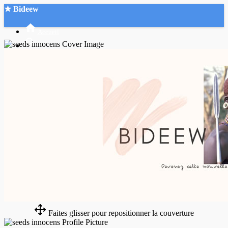
★ Bideew
Accueil
Recherche Avancée
Mon compte
Connexion
Créer un compte
Mode nuit
Faites glisser pour repositionner la couverture