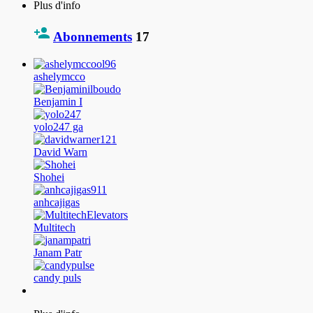
Plus d'info
Abonnements
17
ashelymcco
Benjamin I
yolo247 ga
David Warn
Shohei
anhcajigas
Multitech
Janam Patr
candy puls