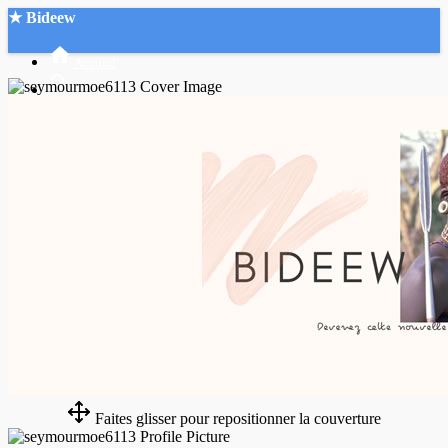
★ Bideew
Accueil
Recherche Avancée
Mon compte
Connexion
Créer un compte
Mode nuit
Faites glisser pour repositionner la couverture