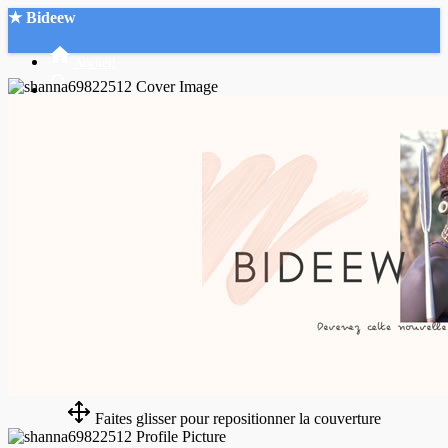
★ Bideew
Accueil
Recherche Avancée
Mon compte
Connexion
Créer un compte
Mode nuit
Faites glisser pour repositionner la couverture