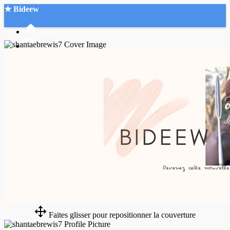
★ Bideew
Accueil
Recherche Avancée
Mon compte
Connexion
Créer un compte
Mode nuit
Faites glisser pour repositionner la couverture