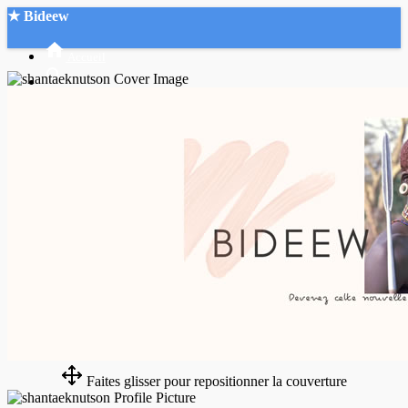
★ Bideew
Accueil
Recherche Avancée
Mon compte
Connexion
Créer un compte
Mode nuit
Faites glisser pour repositionner la couverture