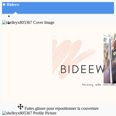
★ Bideew
Accueil
Recherche Avancée
Mon compte
Connexion
Créer un compte
Mode nuit
Faites glisser pour repositionner la couverture