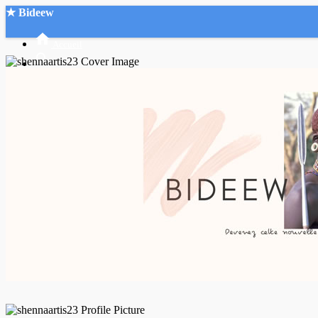
★ Bideew
Accueil
Recherche Avancée
Mon compte
Connexion
Créer un compte
Mode nuit