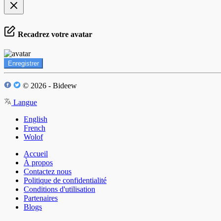
Recadrez votre avatar
Enregistrer
© 2026 - Bideew
Langue
English
French
Wolof
Accueil
À propos
Contactez nous
Politique de confidentialité
Conditions d'utilisation
Partenaires
Blogs