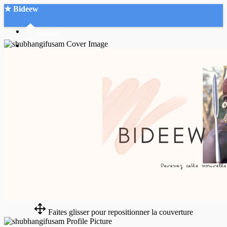
★ Bideew
Accueil
Recherche Avancée
Mon compte
Connexion
Créer un compte
Mode nuit
Faites glisser pour repositionner la couverture