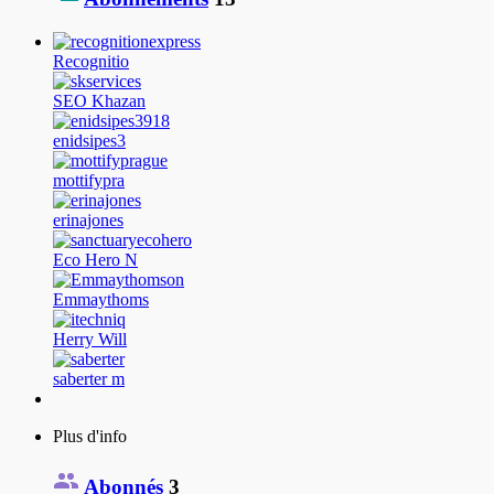
Recognitio
SEO Khazan
enidsipes3
mottifypra
erinajones
Eco Hero N
Emmaythoms
Herry Will
saberter m
Plus d'info
Abonnés
3