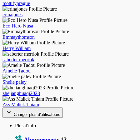
mottifyprague
erinajones
Eco Hero Nusa
Emmaythomson
Herry William
saberter merriok
Amelie Tadou
Shelie paley
zhejianghuaqi2023
Ass Malick Thiam
Charger plus d'utilisateurs
Plus d'info
Abonnements
13