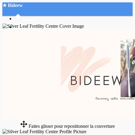
★ Bideew
Accueil
Recherche Avancée
Mon compte
Connexion
Créer un compte
Mode nuit
Faites glisser pour repositionner la couverture