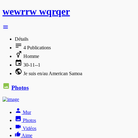
wewrrw wqrqer
Détails
4
Publications
Homme
30-11--1
Je suis en/au American Samoa
Photos
Mur
Photos
Vidéos
Aime