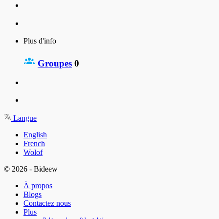
Plus d'info
Groupes
0
Langue
English
French
Wolof
© 2026 - Bideew
À propos
Blogs
Contactez nous
Plus