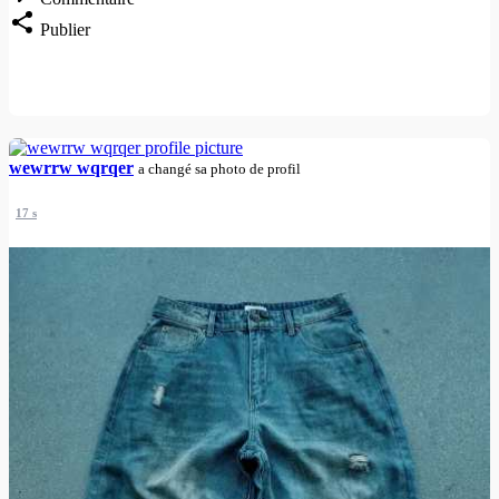
Publier
wewrrw wqrqer
a changé sa photo de profil
17 s