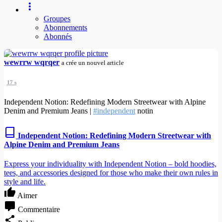
Groupes
Abonnements
Abonnés
wewrrw wqrqer
a crée un nouvel article
17 s
Independent Notion: Redefining Modern Streetwear with Alpine
Denim and Premium Jeans |
#independent
notin
Independent Notion: Redefining Modern Streetwear with
Alpine Denim and Premium Jeans
Express your individuality with Independent Notion – bold hoodies,
tees, and accessories designed for those who make their own rules in
style and life.
Aimer
Commentaire