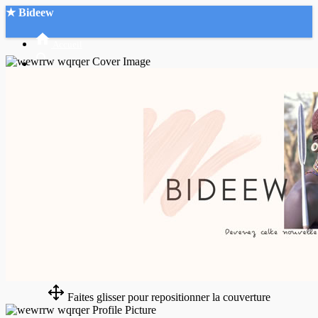
★ Bideew
Accueil
Recherche Avancée
Mon compte
Connexion
Créer un compte
Mode nuit
Faites glisser pour repositionner la couverture