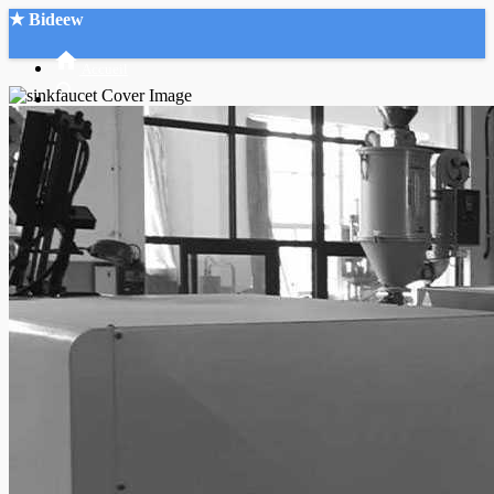
★ Bideew
Accueil
Recherche Avancée
Mon compte
Connexion
Créer un compte
Mode nuit