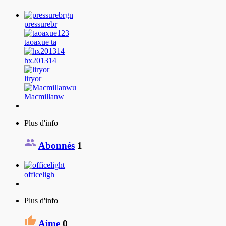
pressurebr
taoaxue ta
hx201314
liryor
Macmillanw
Plus d'info
Abonnés
1
officeligh
Plus d'info
Aime
0