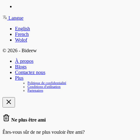
Langue
English
French
Wolof
© 2026 - Bideew
À propos
Blogs
Contactez nous
Plus
Politique de confidentialité
Conditions d'utilisation
Partenaires
Ne plus être ami
Êtes-vous sûr de ne plus vouloir être ami?