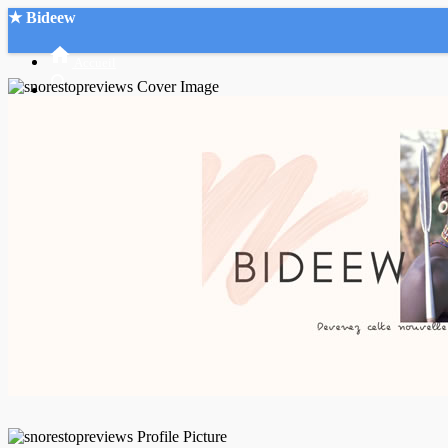
★ Bideew
Accueil
Recherche Avancée
Mon compte
Connexion
Créer un compte
Mode nuit