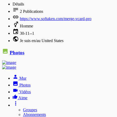
Détails
2
Publications
https://www.softaken.com/merge-vcard-pro
Homme
30-11--1
Je suis en/au United States
Photos
Mur
Photos
Vidéos
Aime
Groupes
Abonnements