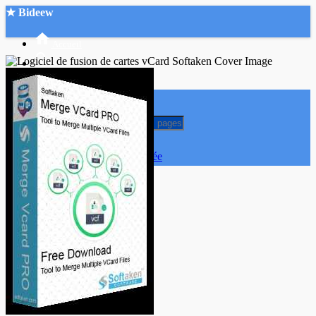
★ Bideew
Accueil
Recherche Avancée
Mon compte
Connexion
Créer un compte
Mode nuit