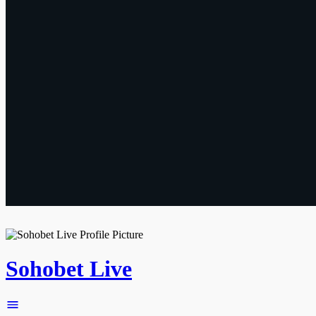
Sohobet Live