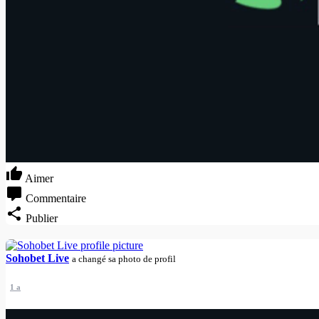
Aimer
Commentaire
Publier
Sohobet Live
a changé sa photo de profil
1 a