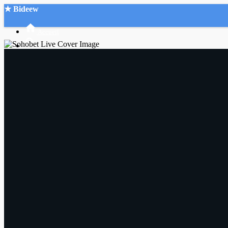
★ Bideew
Accueil
Recherche Avancée
Mon compte
Connexion
Créer un compte
Mode nuit