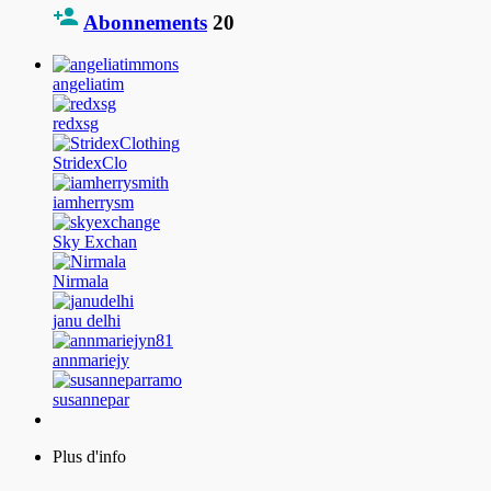
Abonnements
20
angeliatim
redxsg
StridexClo
iamherrysm
Sky Exchan
Nirmala
janu delhi
annmariejy
susannepar
Plus d'info