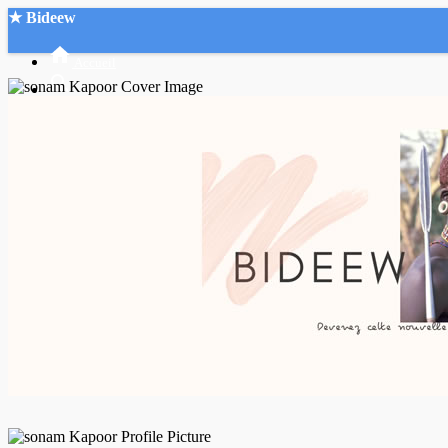
★ Bideew
Accueil
Recherche Avancée
Mon compte
Connexion
Créer un compte
Mode nuit