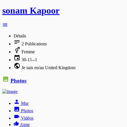
sonam Kapoor
Détails
2
Publications
Femme
30-11--1
Je suis en/au United Kingdom
Photos
Mur
Photos
Vidéos
Aime