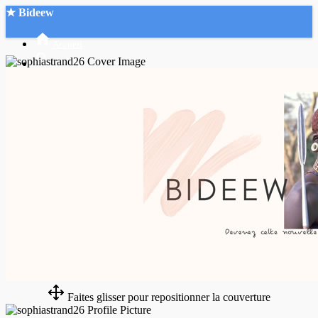
★ Bideew
Accueil
Recherche Avancée
Mon compte
Connexion
Créer un compte
Mode nuit
Faites glisser pour repositionner la couverture