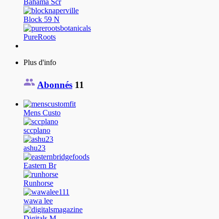
Bahama Scr
Block 59 N
PureRoots
Plus d'info
Abonnés
11
Mens Custo
sccplano
ashu23
Eastern Br
Runhorse
wawa lee
Digitals M