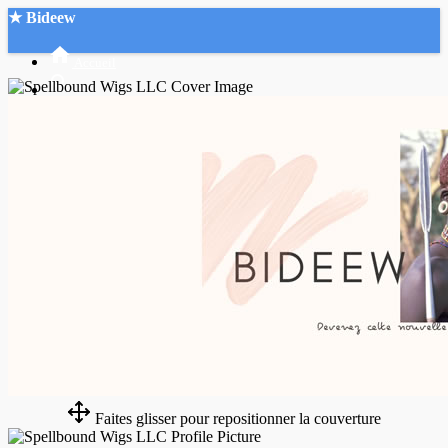
★ Bideew
Accueil
Recherche Avancée
Mon compte
Connexion
Créer un compte
Mode nuit
Faites glisser pour repositionner la couverture