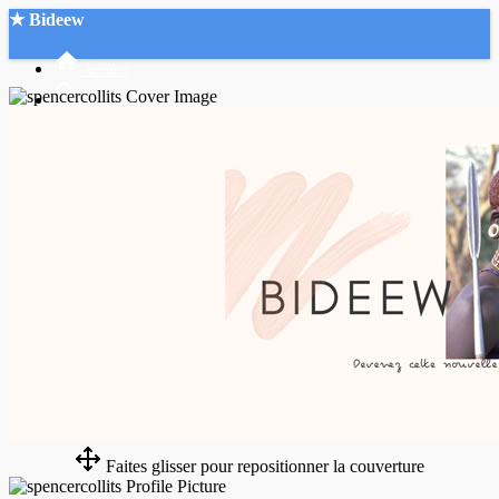
★ Bideew
Accueil
Recherche Avancée
Mon compte
Connexion
Créer un compte
Mode nuit
Faites glisser pour repositionner la couverture