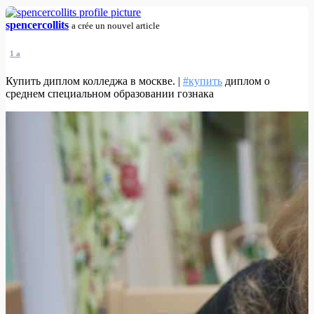
spencercollits
a crée un nouvel article
1 a
Купить диплом колледжа в москве. |
#купить
диплом о
среднем специальном образовании гознака