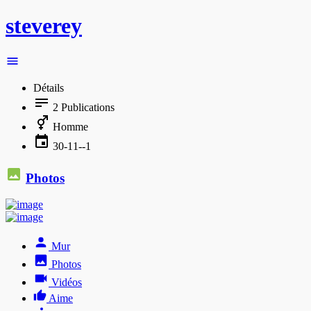
steverey
Détails
2
Publications
Homme
30-11--1
Photos
Mur
Photos
Vidéos
Aime