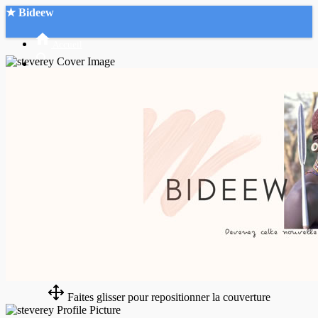
★ Bideew
Accueil
Recherche Avancée
Mon compte
Connexion
Créer un compte
Mode nuit
Faites glisser pour repositionner la couverture