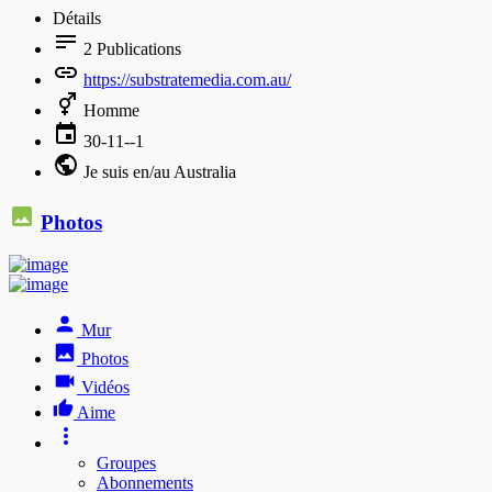
Détails
2
Publications
https://substratemedia.com.au/
Homme
30-11--1
Je suis en/au Australia
Photos
Mur
Photos
Vidéos
Aime
Groupes
Abonnements