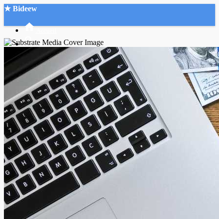
★ Bideew
Accueil
Recherche Avancée
Mon compte
Connexion
Créer un compte
Mode nuit