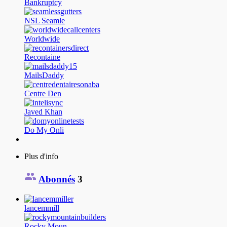
Bankruptcy
NSL Seamle
Worldwide
Recontaine
MailsDaddy
Centre Den
Javed Khan
Do My Onli
Plus d'info
Abonnés
3
lancemmill
Rocky Moun