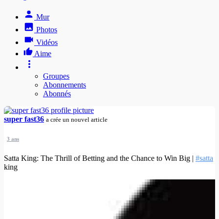
Mur
Photos
Vidéos
Aime
Groupes
Abonnements
Abonnés
super fast36
a crée un nouvel article
3 ans
Satta King: The Thrill of Betting and the Chance to Win Big |
#satta
king