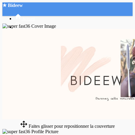
★ Bideew
Accueil
Recherche Avancée
Mon compte
Connexion
Créer un compte
Mode nuit
Faites glisser pour repositionner la couverture