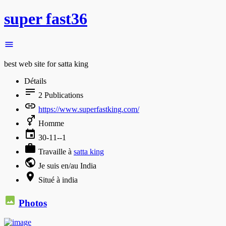
super fast36
best web site for satta king
Détails
2
Publications
https://www.superfastking.com/
Homme
30-11--1
Travaille à
satta king
Je suis en/au India
Situé à india
Photos