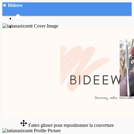
★ Bideew
Accueil
Recherche Avancée
Mon compte
Connexion
Créer un compte
Mode nuit
Faites glisser pour repositionner la couverture