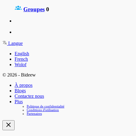
Groupes
0
Langue
English
French
Wolof
© 2026 - Bideew
À propos
Blogs
Contactez nous
Plus
Politique de confidentialité
Conditions d'utilisation
Partenaires