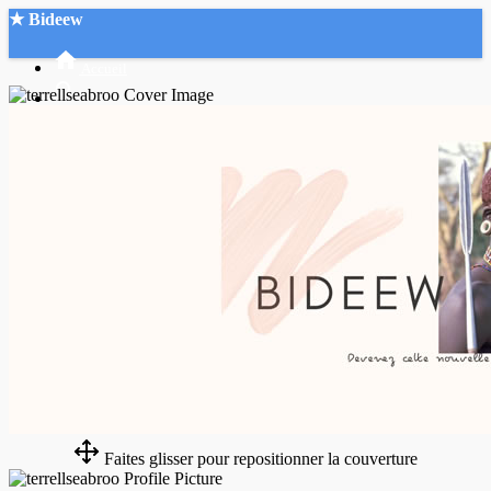
★ Bideew
Accueil
Recherche Avancée
Mon compte
Connexion
Créer un compte
Mode nuit
Faites glisser pour repositionner la couverture