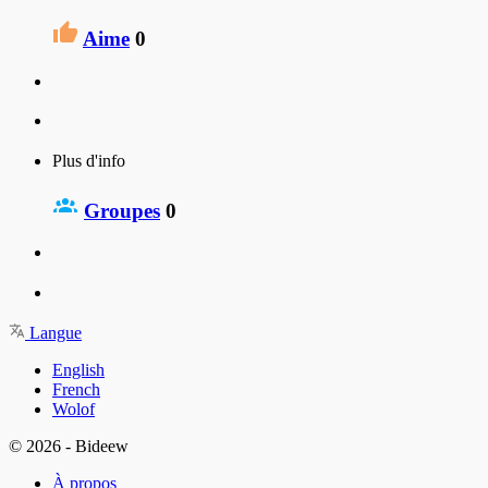
Aime
0
Plus d'info
Groupes
0
Langue
English
French
Wolof
© 2026 - Bideew
À propos