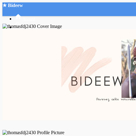
★ Bideew
Accueil
Recherche Avancée
Mon compte
Connexion
Créer un compte
Mode nuit