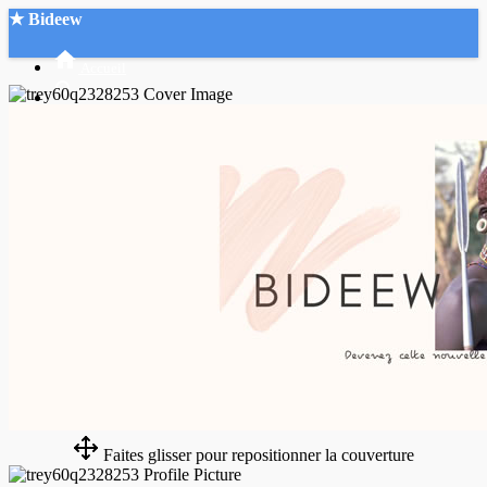
★ Bideew
Accueil
Recherche Avancée
Mon compte
Connexion
Créer un compte
Mode nuit
Faites glisser pour repositionner la couverture