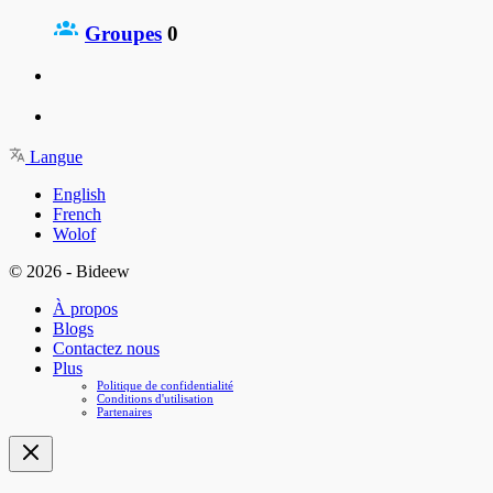
Groupes
0
Langue
English
French
Wolof
© 2026 - Bideew
À propos
Blogs
Contactez nous
Plus
Politique de confidentialité
Conditions d'utilisation
Partenaires