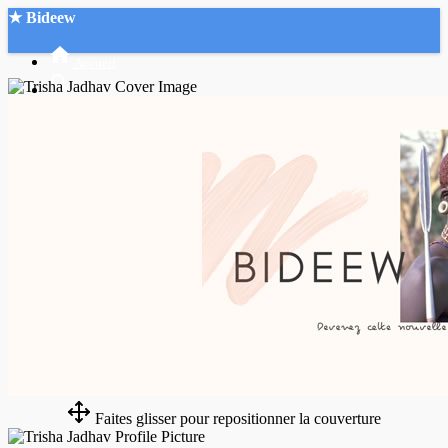
★ Bideew
Accueil
Recherche Avancée
Mon compte
Connexion
Créer un compte
Mode nuit
Faites glisser pour repositionner la couverture