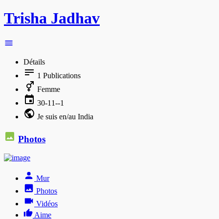
Trisha Jadhav
Détails
1
Publications
Femme
30-11--1
Je suis en/au India
Photos
Mur
Photos
Vidéos
Aime