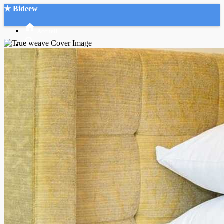
★ Bideew
Accueil
Recherche Avancée
Mon compte
Connexion
Créer un compte
Mode nuit