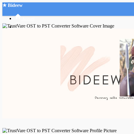
★ Bideew
Accueil
Recherche Avancée
Mon compte
Connexion
Créer un compte
Mode nuit