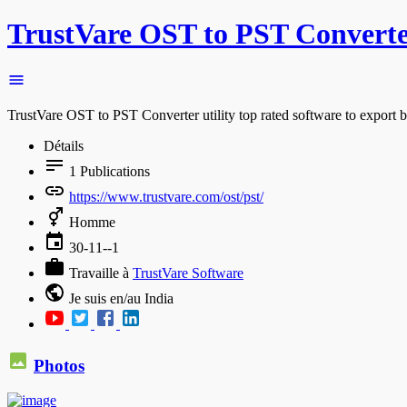
TrustVare OST to PST Converte
TrustVare OST to PST Converter utility top rated software to export 
Détails
1
Publications
https://www.trustvare.com/ost/pst/
Homme
30-11--1
Travaille à
TrustVare Software
Je suis en/au India
Photos