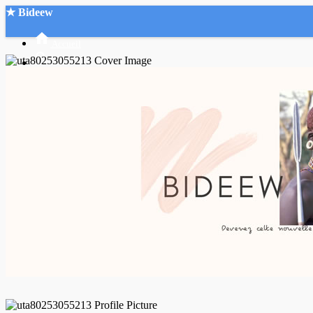
★ Bideew
Accueil
Recherche Avancée
Mon compte
Connexion
Créer un compte
Mode nuit