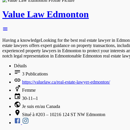
Value Law Edmonton
Having a knowledgeLooking for the best real estate lawyer in Edmont
estate lawyers offers expert guidance on property transactions, inclu
experienced property lawyers in Edmonton to protect your interests an
notch legal representation in Edmontonable Edmonton real estate lawye
Détails
3
Publications
https://valuelaw.ca/real-estate-lawyer-edmonton/
Femme
30-11--1
Je suis en/au Canada
Situé à #203 – 10216 124 ST NW Edmonton