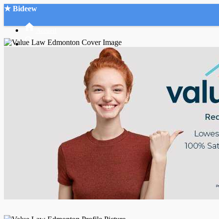
★ Bideew
Accueil
Recherche Avancée
Mon compte
Connexion
Créer un compte
Mode nuit