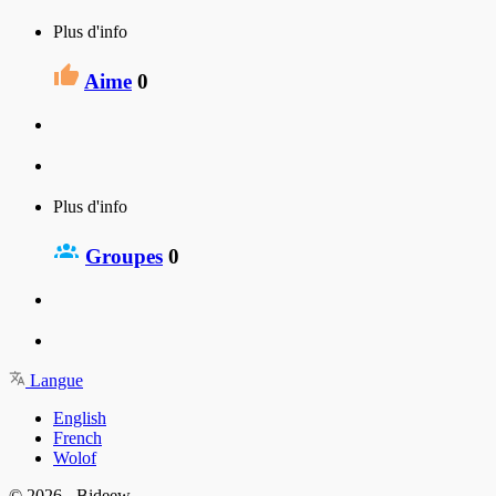
Plus d'info
Aime
0
Plus d'info
Groupes
0
Langue
English
French
Wolof
© 2026 - Bideew