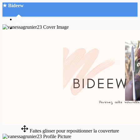
★ Bideew
Accueil
Recherche Avancée
Mon compte
Connexion
Créer un compte
Mode nuit
Faites glisser pour repositionner la couverture