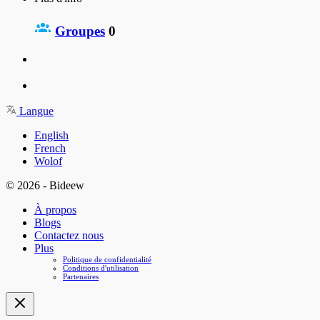
Groupes
0
Langue
English
French
Wolof
© 2026 - Bideew
À propos
Blogs
Contactez nous
Plus
Politique de confidentialité
Conditions d'utilisation
Partenaires