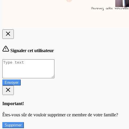
Signaler cet utilisateur
Envoyer
Important!
Êtes-vous sûr de vouloir supprimer ce membre de votre famille?
Supprimer