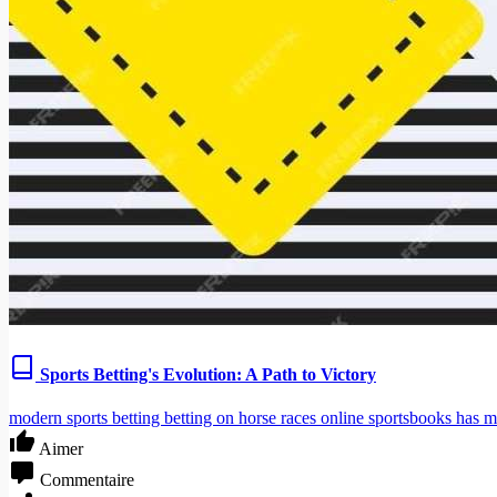
Sports Betting's Evolution: A Path to Victory
modern sports betting betting on horse races online sportsbooks has m
Aimer
Commentaire