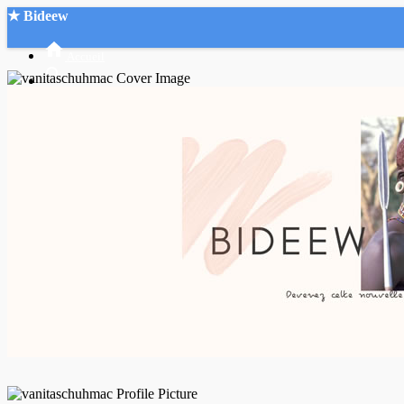
★ Bideew
Accueil
Recherche Avancée
Mon compte
Connexion
Créer un compte
Mode nuit