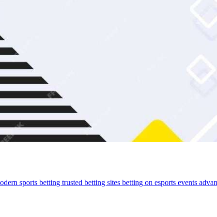
odern sports betting trusted betting sites betting on esports events ad