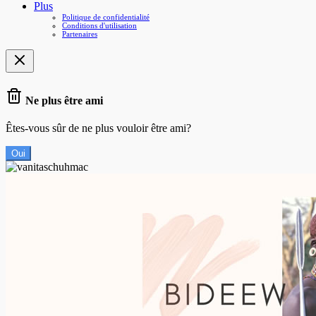
Plus
Politique de confidentialité
Conditions d'utilisation
Partenaires
Ne plus être ami
Êtes-vous sûr de ne plus vouloir être ami?
Oui