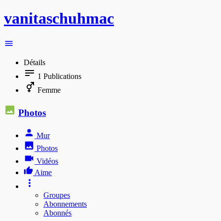
vanitaschuhmac
Détails
1
Publications
Femme
Photos
Mur
Photos
Vidéos
Aime
Groupes
Abonnements
Abonnés